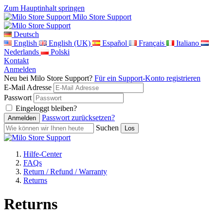
Zum Hauptinhalt springen
Milo Store Support
Deutsch
English
English (UK)
Español
Français
Italiano
Nederlands
Polski
Kontakt
Anmelden
Neu bei Milo Store Support?
Für ein Support-Konto registrieren
E-Mail Adresse
Passwort
Eingeloggt bleiben?
Passwort zurücksetzen?
Suchen
Hilfe-Center
FAQs
Return / Refund / Warranty
Returns
Returns