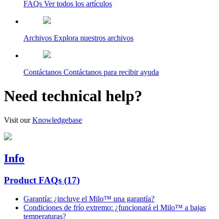
FAQs
Ver todos los artículos
Archivos
Explora nuestros archivos
Contáctanos
Contáctanos para recibir ayuda
Need technical help?
Visit our
Knowledgebase
Info
Product FAQs
(17)
Garantía: ¿incluye el Milo™ una garantía?
Condiciones de frío extremo: ¿funcionará el Milo™ a bajas
temperaturas?