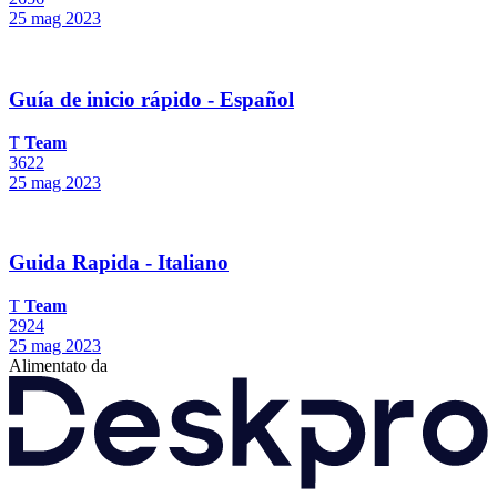
25 mag 2023
Guía de inicio rápido - Español
T
Team
3622
25 mag 2023
Guida Rapida - Italiano
T
Team
2924
25 mag 2023
Alimentato da