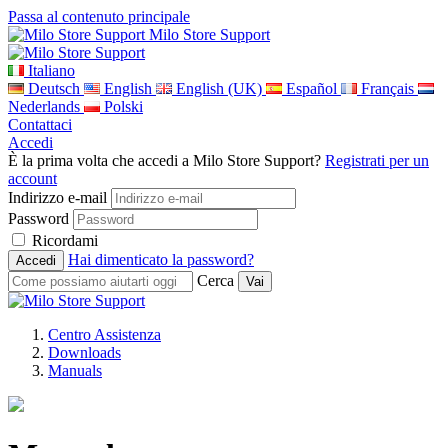
Passa al contenuto principale
Milo Store Support
Italiano
Deutsch
English
English (UK)
Español
Français
Nederlands
Polski
Contattaci
Accedi
È la prima volta che accedi a Milo Store Support?
Registrati per un
account
Indirizzo e-mail
Password
Ricordami
Hai dimenticato la password?
Cerca
Centro Assistenza
Downloads
Manuals