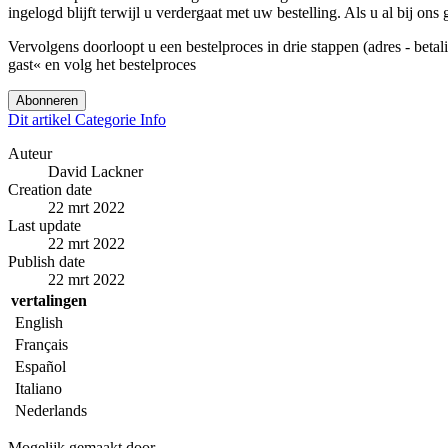
ingelogd blijft terwijl u verdergaat met uw bestelling. Als u al bij o
Vervolgens doorloopt u een bestelproces in drie stappen (adres - beta
gast« en volg het bestelproces
Abonneren
Dit artikel
Categorie
Info
Auteur
David Lackner
Creation date
22 mrt 2022
Last update
22 mrt 2022
Publish date
22 mrt 2022
vertalingen
English
Français
Español
Italiano
Nederlands
Mogelijk gemaakt door