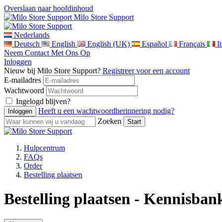
Overslaan naar hoofdinhoud
Milo Store Support
Nederlands
Deutsch
English
English (UK)
Español
Français
I
Neem Contact Met Ons Op
Inloggen
Nieuw bij Milo Store Support?
Registreer voor een account
E-mailadres
Wachtwoord
Ingelogd blijven?
Heeft u een wachtwoordherinnering nodig?
Zoeken
Hulpcentrum
FAQs
Order
Bestelling plaatsen
Bestelling plaatsen - Kennisban